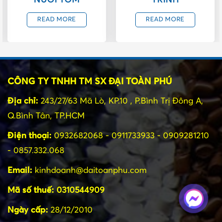
READ MORE
READ MORE
CÔNG TY TNHH TM SX ĐẠI TOÀN PHÚ
Địa chỉ:
243/27/63 Mã Lò, KP.10 , P.Bình Trị Đông A,
Q.Bình Tân, TP.HCM
Điện thoại:
0932682068 - 0911733933 - 0909281210
- 0857.332.068
Email:
kinhdoanh@daitoanphu.com
Mã số thuế:
0310544909
Ngày cấp:
28/12/2010