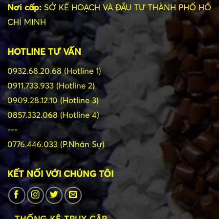
Nơi cấp:
SỞ KẾ HOẠCH VÀ ĐẦU TƯ THÀNH PHỐ HỒ
CHÍ MINH
HOTLINE TƯ VẤN
0932.68.20.68 (Hotline 1)
0911.733.933 (Hotline 2)
0909.28.12.10 (Hotline 3)
0857.332.068 (Hotline 4)
---
0776.446.033 (P.Nhân Sự)
KẾT NỐI VỚI CHÚNG TÔI