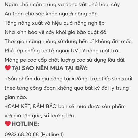
Ngăn chặn côn trùng và động vật phá hoại cây.
An toàn cho sức khỏe người nông dân.
Tăng năng xuất và hiệu quả nông nghiệp.
Nhà kính bảo vệ cây khỏi gió bão quật đổ.
Thời gian căng màng sử dụng bền bỉ không ẩm mốc.
Phủ lớp chống tia tử ngoại UV từ nắng mặt trời.
Màng pe cao cấp chất lượng cao sử dụng lâu dài.
TẠI SAO NÊN MUA TẠI ĐÂY:
+Sản phẩm do gia công tại xưởng, trực tiếp sản xuất
theo từng công đoạn không qua bất kỳ đại lý trung
gian nào.
+CAM KẾT, ĐẢM BẢO bạn sẽ mua được sản phẩm
với giá tận gốc, số lượng lớn.
HOTLINE:
0932.68.20.68 (Hotline 1)