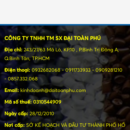
CÔNG TY TNHH TM SX ĐẠI TOÀN PHÚ
Địa chỉ:
243/27/63 Mã Lò, KP.10 , P.Bình Trị Đông A,
Q.Bình Tân, TP.HCM
Điện thoại:
0932682068 - 0911733933 - 0909281210
- 0857.332.068
Email:
kinhdoanh@daitoanphu.com
Mã số thuế:
0310544909
Ngày cấp:
28/12/2010
Nơi cấp:
SỞ KẾ HOẠCH VÀ ĐẦU TƯ THÀNH PHỐ HỒ