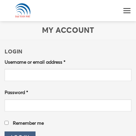
Skip
to
content
MY ACCOUNT
LOGIN
Username or email address
*
Password
*
Remember me