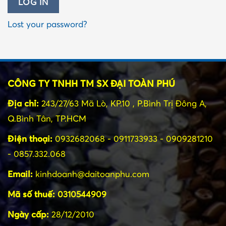
LOG IN
Lost your password?
CÔNG TY TNHH TM SX ĐẠI TOÀN PHÚ
Địa chỉ:
243/27/63 Mã Lò, KP.10 , P.Bình Trị Đông A,
Q.Bình Tân, TP.HCM
Điện thoại:
0932682068 - 0911733933 - 0909281210
- 0857.332.068
Email:
kinhdoanh@daitoanphu.com
Mã số thuế:
0310544909
Ngày cấp:
28/12/2010